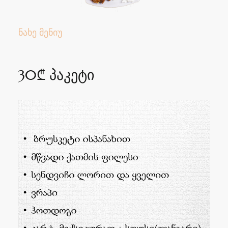
ნახე მენიუ
30₾ პაკეტი