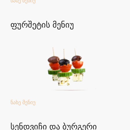
ნახე მენიუ
ფურშეტის მენიუ
ნახე მენიუ
სენდვიჩი და ბურგერი