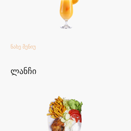
ნახე მენიუ
ლანჩი