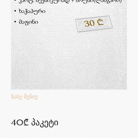
ნახე მენიუ
40₾ პაკეტი