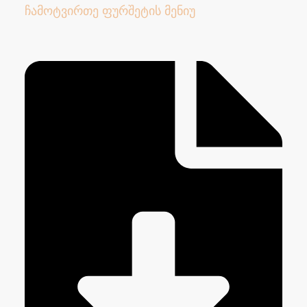
ჩამოტვირთე ფურშეტის მენიუ