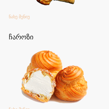
ნახე მენიუ
ჩაროზი