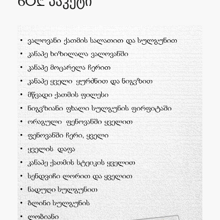
60₾ პაკეტი