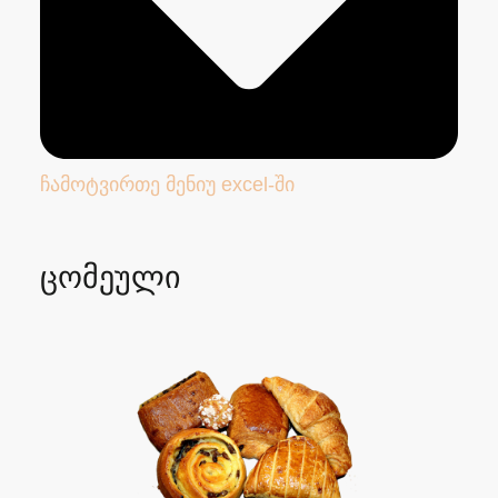
ჩამოტვირთე მენიუ excel-ში
ცომეული