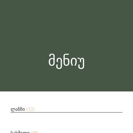
მენიუ
ლანჩი
(22)
სასმელი
(19)