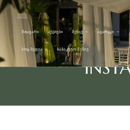
ᲛᲗᲐᲕᲐᲠᲘ
ᲐᲥᲪᲘᲔᲑᲘ
ᲛᲔᲜᲘᲣ
ᲐᲒᲐᲠᲐᲙᲘ
ᲡᲝᲪ.ᲛᲔᲓᲘᲐ
ᲡᲐᲑᲐᲙᲔᲢᲝ ᲛᲔᲜᲘᲣ
INST