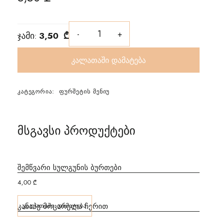
ჯამი:
3,50 ₾
კალათაში დამატება
ᲙᲐᲢᲔᲒᲝᲠᲘᲐ:
ᲤᲣᲠᲨᲔᲢᲘᲡ ᲛᲔᲜᲘᲣ
მსგავსი პროდუქტები
შემწვარი სულგუნის ბურთები
4,00
₾
კანაპე მოცარელა ჩერით
ᲙᲐᲚᲐᲗᲐᲨᲘ ᲓᲐᲛᲐᲢᲔᲑᲐ