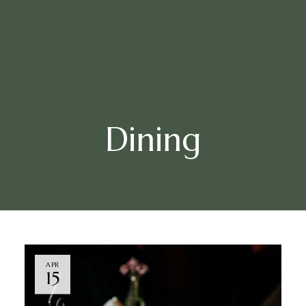
Dining
APR
15